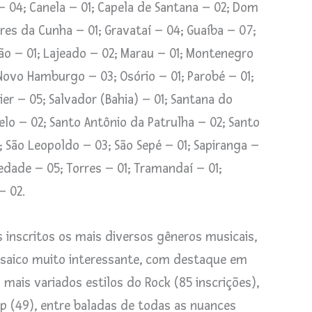
 – 04; Canela – 01; Capela de Santana – 02; Dom
lores da Cunha – 01; Gravataí – 04; Guaíba – 07;
arão – 01; Lajeado – 02; Marau – 01; Montenegro
 Novo Hamburgo – 03; Osório – 01; Parobé – 01;
er – 05; Salvador (Bahia) – 01; Santana do
lo – 02; Santo Antônio da Patrulha – 02; Santo
2; São Leopoldo – 03; São Sepé – 01; Sapiranga –
ledade – 05; Torres – 01; Tramandaí – 01;
– 02.
 inscritos os mais diversos gêneros musicais,
aico muito interessante, com destaque em
 mais variados estilos do Rock (85 inscrições),
p (49), entre baladas de todas as nuances