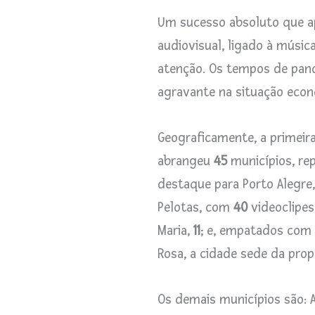
Um sucesso absoluto que ap
audiovisual, ligado à músi
atenção. Os tempos de pa
agravante na situação econ
Geograficamente, a primeira
abrangeu
45
municípios, re
destaque para Porto Alegr
Pelotas, com
40
videoclipes
Maria,
11
; e, empatados com
Rosa, a cidade sede da pro
Os demais municípios são: A