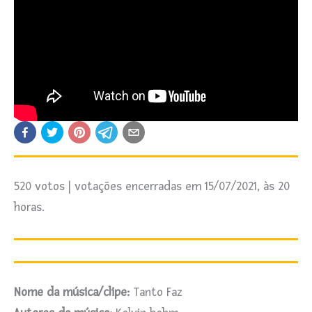
520 votos | votações encerradas em 15/07/2021, às 20
horas.
Nome da música/clipe:
Tanto Faz