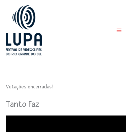
Ir
para
o
conteúdo
Votações encerradas!
Tanto Faz