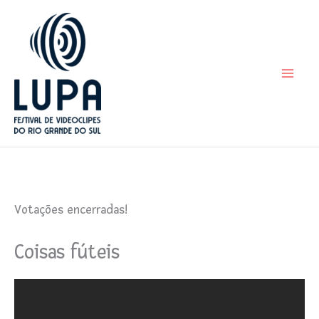
Ir
para
o
conteúdo
Votações encerradas!
Coisas fúteis