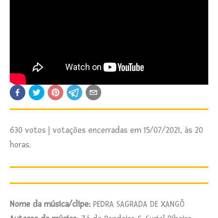
630 votos | votações encerradas em 15/07/2021, às 20
horas.
Nome da música/clipe:
PEDRA SAGRADA DE XANGÔ