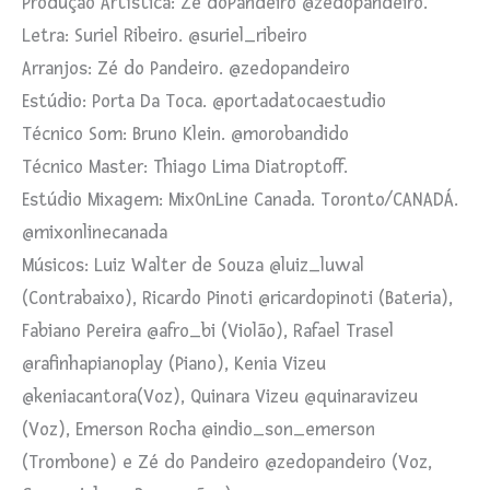
Produção Artística: Zé doPandeiro @zedopandeiro.
Letra: Suriel Ribeiro. @suriel_ribeiro
Arranjos: Zé do Pandeiro. @zedopandeiro
Estúdio: Porta Da Toca. @portadatocaestudio
Técnico Som: Bruno Klein. @morobandido
Técnico Master: Thiago Lima Diatroptoff.
Estúdio Mixagem: MixOnLine Canada. Toronto/CANADÁ.
@mixonlinecanada
Músicos: Luiz Walter de Souza @luiz_luwal
(Contrabaixo), Ricardo Pinoti @ricardopinoti (Bateria),
Fabiano Pereira @afro_bi (Violão), Rafael Trasel
@rafinhapianoplay (Piano), Kenia Vizeu
@keniacantora(Voz), Quinara Vizeu @quinaravizeu
(Voz), Emerson Rocha @indio_son_emerson
(Trombone) e Zé do Pandeiro @zedopandeiro (Voz,